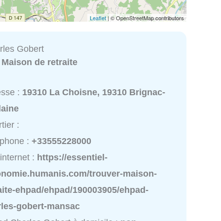
Leaflet
| © OpenStreetMap contributors
les Gobert
:
Maison de retraite
esse :
19310 La Choisne, 19310 Brignac-
laine
tier :
éphone :
+33555228000
 internet :
https://essentiel-
onomie.humanis.com/trouver-maison-
raite-ehpad/ehpad/190003905/ehpad-
rles-gobert-mansac