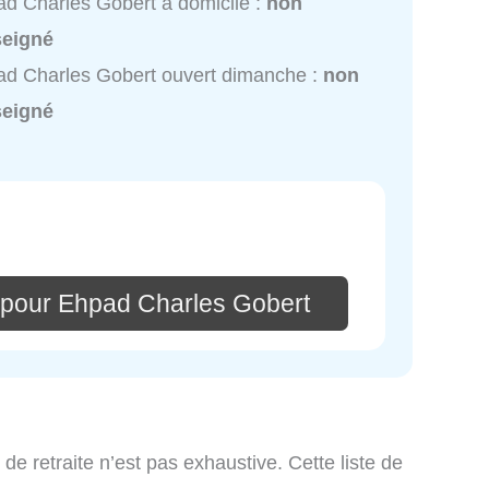
d Charles Gobert à domicile :
non
seigné
d Charles Gobert ouvert dimanche :
non
seigné
 pour Ehpad Charles Gobert
 de retraite n’est pas exhaustive. Cette liste de