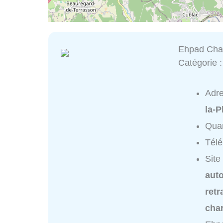
Ehpad Char
Catégorie 
Adr
la-P
Quar
Tél
Site
aut
ret
cha