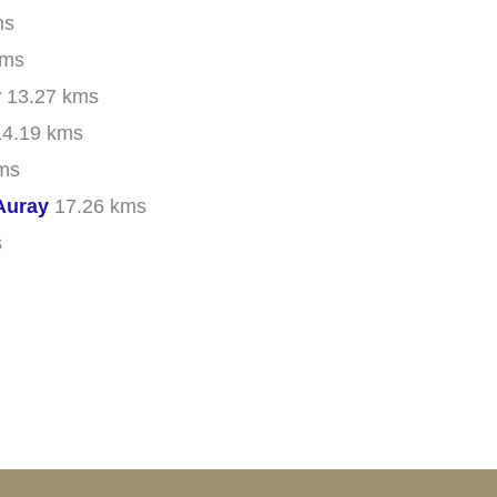
ms
kms
y
13.27 kms
4.19 kms
ms
Auray
17.26 kms
s