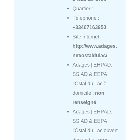
Quartier :
Téléphone :
+33467163950
Site internet :
http://www.adages.
net/ostaldulac/
Adages | EHPAD,
SSIAD & EEPA
l'Ostal du Lac à
domicile :
non
renseigné
Adages | EHPAD,
SSIAD & EEPA
l'Ostal du Lac ouvert
dimanche :
non