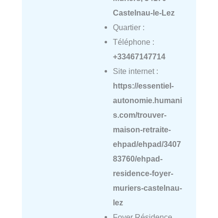
Castelnau-le-Lez
Quartier :
Téléphone :
+33467147714
Site internet :
https://essentiel-
autonomie.humani
s.com/trouver-
maison-retraite-
ehpad/ehpad/3407
83760/ehpad-
residence-foyer-
muriers-castelnau-
lez
Foyer Résidence