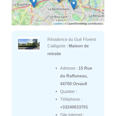
Leaflet
| © OpenStreetMap contributors
Résidence du Gué Florent
Catégorie :
Maison de
retraite
Adresse :
15 Rue
du Raffuneau,
44700 Orvault
Quartier :
Téléphone :
+33240633701
Site internet :